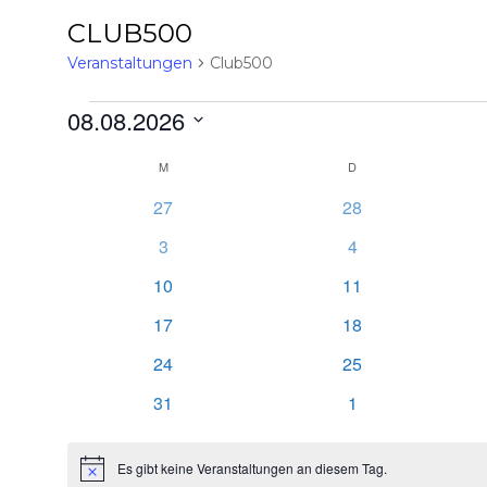
CLUB500
Veranstaltungen
Club500
Veranstaltungen
08.08.2026
Datum
Kalender
wählen.
M
MONTAG
D
DIENSTAG
von
0
0
27
28
Veranstaltungen
Veranstaltungen
Veranstaltungen
0
0
3
4
Veranstaltungen
Veranstaltungen
0
0
10
11
Veranstaltungen
Veranstaltungen
0
0
17
18
Veranstaltungen
Veranstaltungen
0
0
24
25
Veranstaltungen
Veranstaltungen
0
0
31
1
Veranstaltungen
Veranstaltungen
Es gibt keine Veranstaltungen an diesem Tag.
Hinweis