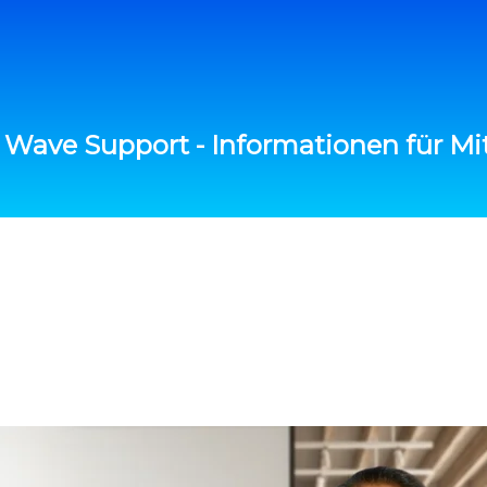
 Wave Support - Informationen für Mit
Registrieren
Bitte schaue zuerst das Vido an, bevor du dich registriers