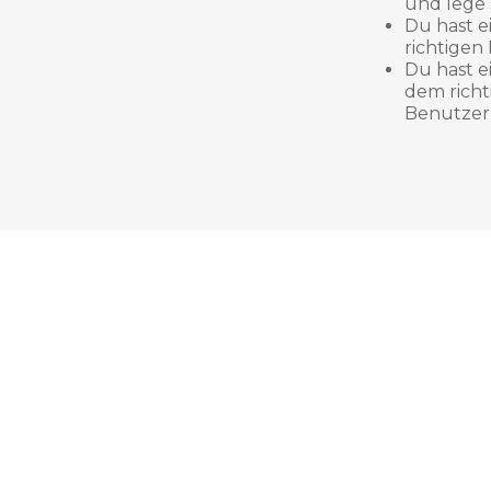
und lege s
Du hast e
richtigen
Du hast 
dem richt
Benutzern
Verantwortlich für den Inhalt dieser Se
Martin Ryf
Golden Wave int.
Bei Fragen oder Fehlern auf der Web
Kontaktformular