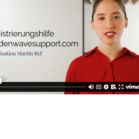
 keinen Benutzernamen, dann registriere dich bitte zuer
Registrieren), Der Benutzername wird frei von Dir gew
nichts mit Deiner die Cili-ID zu tun.
NEU REGISTRIEREN