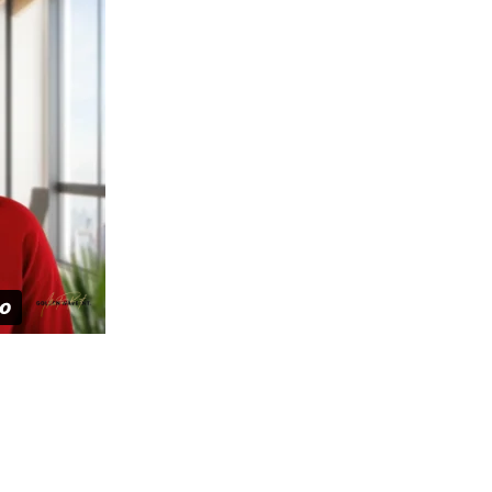
st (klick auf
ählt und hat