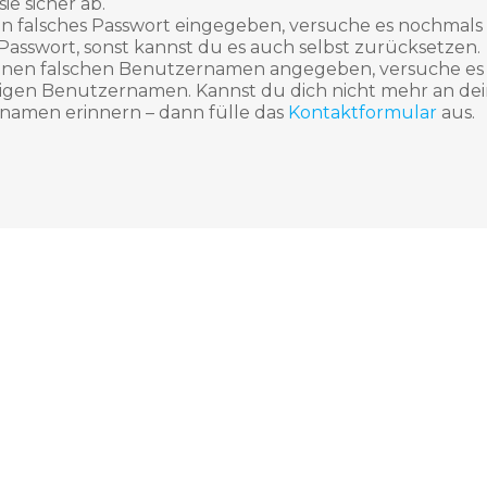
ie sicher ab.
in falsches Passwort eingegeben, versuche es nochmals
 Passwort, sonst kannst du es auch selbst zurücksetzen.
einen falschen Benutzernamen angegeben, versuche es
igen Benutzernamen. Kannst du dich nicht mehr an de
amen erinnern – dann fülle das
Kontaktformular
aus.
ite ist:
site