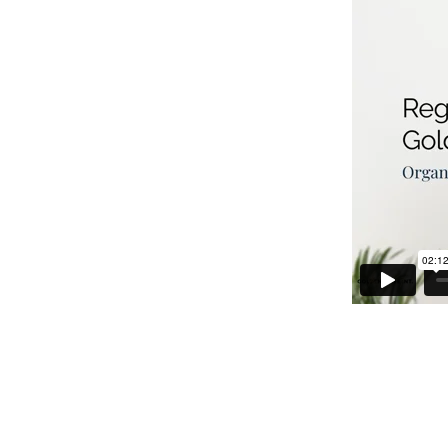
Hast du noch
den Button 