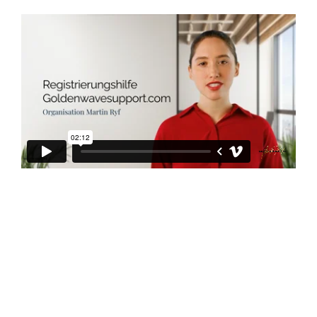
Hast du noch keinen Benutzernamen, dann
registriere dich bitte zuerst (klick auf den
Button Registrieren), Der Benutzername wird
frei von Dir gewählt und hat nichts mit Deiner
die Cili-ID zu tun.
NEU REGISTRIEREN