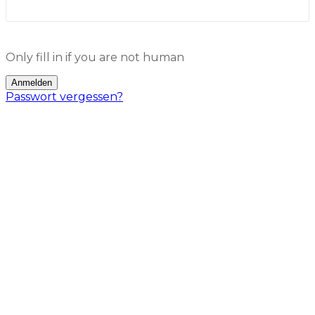
Only fill in if you are not human
Passwort vergessen?
Mögliche Fehler bei der Anmeldung:
Ein Fehler ist aufgetreten. Möglicherweise
wurde die Seite zwischengespeichert. Bitte
versuche es erneut. – Wenn du diesen Fehler
bekommst, lade die Seite neu und versuche es
nochmal.
Bei zuvielen Fehlerhaften Anmedeversuchen
wird deine IP Adresse für 60 Minuten gesperrt.