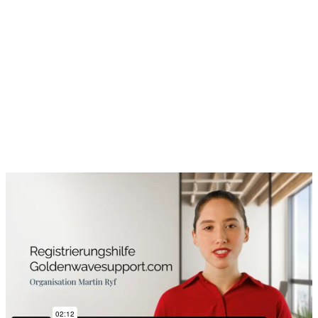
TÜRKÇE
(
TÜRKISCH
)
ไทย
(
THAI
)
Golden Wave Support
- Informationen für Mitglieder
Registrieren
Bitte schaue zuerst das Vido an, bevor du dich
registrierst