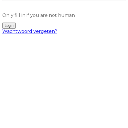
Only fill in if you are not human
Wachtwoord vergeten?
Mogelijke fouten tijdens de
registratie:
Er is een fout opgetreden. De pagina is mogelijk
in de cache geplaatst. Probeer het opnieuw. –
Als je deze foutmelding krijgt, laad de pagina
dan opnieuw en probeer het opnieuw.
Als er te veel foutieve inlogpogingen zijn, wordt
je IP-adres gedurende 60 minuten geblokkeerd.
Noteer dus je gebruikersnaam en wachtwoord
en bewaar ze veilig.