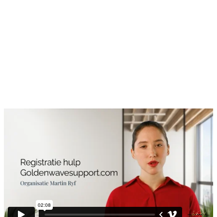
TÜRKÇE
(
TURKS
)
ไทย
(
THAI
)
Golden Wave Support
- Informationen für Mitglieder
Registreer
Bekijk eerst de video voordat je je registreert