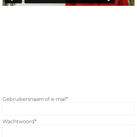
Heb je nog geen gebruikersnaam, registreer je dan
eerst (klik op de knop Registreren). De
gebruikersnaam wordt door jou gekozen en heeft
niets te maken met je Cili-ID.
NIEUW REGISTREREN
Inloggen
Als je al geregistreerd bent, kun je hier inloggen
Gebruikersnaam of e-mail
*
Wachtwoord
*