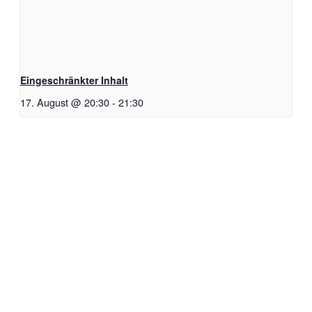
Eingeschränkter Inhalt
17. August @ 20:30
-
21:30
Lifestyle Webinar für GÄSTE
Eingeschränkter Inhalt
Verantwortlich für den Inhalt dieser Seite ist:
Martin Ryf
Golden Wave int.
Bei Fragen oder Fehlern auf der Website
Kontaktformular