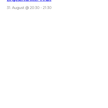
31. August @ 20:30
-
21:30
Lifestyle Webinar für
Lifestyle Webinar für
GÄSTE
GÄSTE
Verantwortlich für den Inhalt dieser Seite ist:
Martin Ryf
Golden Wave int.
Bei Fragen oder Fehlern auf der Website
Kontaktformular
Impressum
AGB
Datenschutz
Cookie Richtlinie-EU